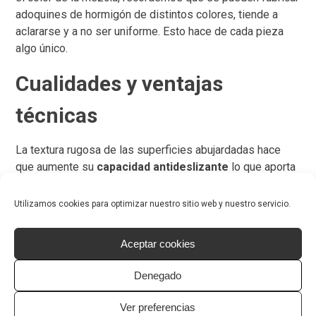
adoquines de hormigón de distintos colores, tiende a
aclararse y a no ser uniforme. Esto hace de cada pieza
algo único.
Cualidades y ventajas
técnicas
La textura rugosa de las superficies abujardadas hace
que aumente su
capacidad antideslizante
lo que aporta
un plus de seguridad tanto para los vehículos que
transitan sobre ellas (menor tiempo de frenada, mayor
Utilizamos cookies para optimizar nuestro sitio web y nuestro servicio.
agarre) como para los peatones (evita resbalones y
caídas).
Aceptar cookies
Otra de las ventajas de los adoquines abujardados
Denegado
son
las superficies rugosas y a la vez uniformes
como las que se consiguen con esta técnica son
Ver preferencias
muy confortables cuando se camina sobre ellas.
Los