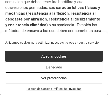
nominales que deben tener los bordillos y sus
desviaciones permitidas, sus
características físicas y
mecánicas (resistencia a la flexión, resistencia al
desgaste por abrasión, resistencia al deslizamiento
y resistencia climática)
o su apariencia. También los
métodos de ensayo a los que deben ser sometidos para
verificar sus cualidades.
Los vados peatonales en
Utilizamos cookies para optimizar nuestro sitio web y nuestro servicio.
los proyectos de
Aceptar cookies
pavimentación:
garantizando la
Denegado
accesibilidad y
Ver preferencias
maximizando el confort
Política de Cookies.
Política de Privacidad
Mientras que los bordillos tienen distintas funciones y
utilidades en un proyecto de pavimentación, la misión de
los vados peatonales es sencilla pero no por ello menos