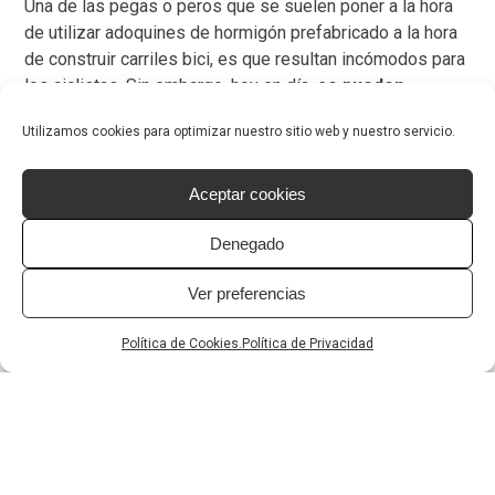
Una de las pegas o peros que se suelen poner a la hora
de utilizar adoquines de hormigón prefabricado a la hora
de construir carriles bici, es que resultan incómodos para
los ciclistas. Sin embargo, hoy en día,
se pueden
fabricar adoquines con superficies lisas, sin bisel,
Utilizamos cookies para optimizar nuestro sitio web y nuestro servicio.
perfectamente compatibles y confortables con el
uso de bicicleta, patines,
etc. Además los carriles bici
dentro de las ciudades o parques no son velódromos y
Aceptar cookies
no están ideados para que los ciclistas alcancen en ellos
Denegado
velocidades elevadas.
Ver preferencias
Otros usos de los
adoquines en la
Política de Cookies.
Política de Privacidad
construcción de carriles
bici
Los adoquines de hormigón prefabricado también
pueden ser utilizados en los carriles bici
como