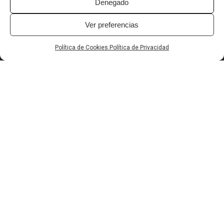
Denegado
Ver preferencias
Carretera Valencia-Alicante Km. 243, Apartado de correos 1 -
Política de Cookies.
Política de Privacidad
46614 Favara (Valencia, España)
T.
(+34) 961 769 158
F.
(+34) 961 769 164
M.
info@fenollar.eu
PRODUCTOS
RRSS
Horizontal
Twitter
Decor
Instagram
Vertical
Linkedin
Contour
Aviso Legal
Política de Cookies
Política de Privacidad