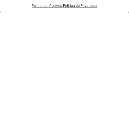
Política de Cookies.
Política de Privacidad
Carretera Valencia-Alicante Km. 243, Apartado de correos 1 -
46614 Favara (Valencia, España)
T.
(+34) 961 769 158
F.
(+34) 961 769 164
M.
info@fenollar.eu
PRODUCTOS
RRSS
Horizontal
Twitter
Decor
Instagram
Vertical
Linkedin
Contour
Aviso Legal