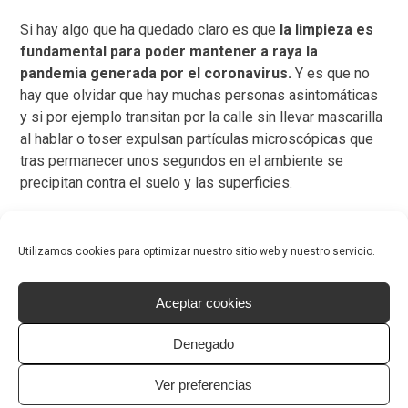
Si hay algo que ha quedado claro es que
la limpieza es
fundamental para poder mantener a raya la
pandemia generada por el coronavirus.
Y es que no
hay que olvidar que hay muchas personas asintomáticas
y si por ejemplo transitan por la calle sin llevar mascarilla
al hablar o toser expulsan partículas microscópicas que
tras permanecer unos segundos en el ambiente se
precipitan contra el suelo y las superficies.
Los pavimentos bio – INNOVA® además de ser un
sistema ecológico y pasivo para eliminar contaminantes,
Utilizamos cookies para optimizar nuestro sitio web y nuestro servicio.
suciedad, bacterias ayudan a ahorrar costes de
mantenimiento y limpieza.
Aceptar cookies
Denegado
Volver a noticias
Ver preferencias