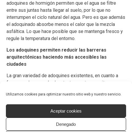
adoquines de hormigón permiten que el agua se filtre
entre sus juntas hasta llegar al suelo, por lo que no
interrumpen el ciclo natural del agua. Pero es que además
el adoquinado absorbe menos el calor que la mezcla
asfáltica. Lo que hace posible que se mantenga fresco y
regule la temperatura del entorno.
Los adoquines permiten reducir las barreras
arquitectónicas haciendo más accesibles las
ciudades
La gran variedad de adoquines existentes, en cuanto a
formas, colores, acabados, texturas, etc., permite
delimitar los espacios con distintos usos en la vía
Utilizamos cookies para optimizar nuestro sitio web y nuestro servicio.
pública (aceras, zonas de aparcamiento, calzada, zonas
ajardinadas, etc.)
sin necesidad de recurrir a crear
espacios en diferente altura reduciendo
Aceptar cookies
considerablemente las barreras arquitectónicas
y
Denegado
facilitando la movilidad de las personas que